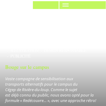
Anorak Studio
Réalisation
TOUT
IDENTITÉ
IMPRIMÉ
WEB
ILLUSTRATION
DESIGN RESPONSABLE
PUBLICITÉ
Bouge sur le campus
Vaste campagne de sensibilisation aux
Imprimé
Desig
transports alternatifs pour le campus du
Cégep de Rivière-du-loup. Comme le sujet
est déjà connu du public, nous avons opté pour la
formule « Redécouvre… », avec une approche rétro!