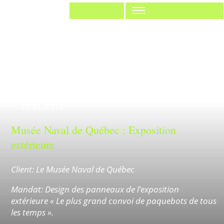
Anorak Studio
Réalisation
TOUT
IDENTITÉ
IMPRIMÉ
WEB
ILLUSTRATION
DESIGN RESPONSABLE
PUBLICITÉ
Musée Naval de Québec : Exposition
extérieure
Client: Le Musée Naval de Québec
Mandat: Design des panneaux de l’exposition
extérieure « Le plus grand convoi de paquebots de tous
les temps ».