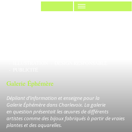
Anorak Studio
Réalisation
TOUT
IDENTITÉ
IMPRIMÉ
WEB
ILLUSTRATION
DESIGN RESPONSABLE
PUBLICITÉ
Galerie Éphémère
Dépliant d’information et enseigne pour la
Impr
Galerie Éphémère dans Charlevoix. La galerie
en question présentait les œuvres de différents
artistes comme des bijoux fabriqués à partir de vraies
plantes et des aquarelles.