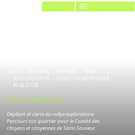
Anorak Studio
Réalisation
TOUT
IDENTITÉ
IMPRIMÉ
WEB
ILLUSTRATION
DESIGN RESPONSABLE
PUBLICITÉ
Parcours ton quartier
Dépliant et carte du rallye exploratoire
Imprimé
Desig
Parcours ton quartier pour le Comité des
citoyens et citoyennes de Saint-Sauveur.